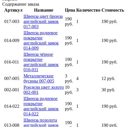
Содержание заказа
Артикул
Название
Цена
Количество
Стоимость
Швенза цвет бронза
190
017-003
английский замок
1
190 руб.
руб.
017-003
Швенза родиевое
покрытие
190
014-009
1
190 руб.
английский замок
руб.
014-009
Швенза чёрное
покрытие
190
016-011
1
190 руб.
английский замок
руб.
016-011
Металлические
3
007-005
4
12 руб.
бусины 007-005
руб.
Рондели цвет золото
10
002-001
3
30 руб.
002-001
руб.
Швенза родиевое
покрытие
190
014-022
1
190 руб.
английский замок
руб.
014-022
Швенза позолота
190
013-008
английский замок
1
190 руб.