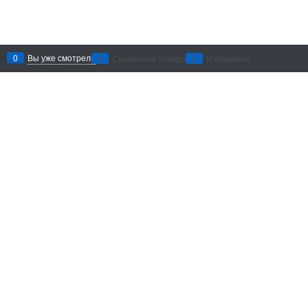
0
Вы уже смотрели
0
Сравнение товаров
0
Избранное
Рекомендации по уходу
: беречь
от воздействия абразивных
материалов и агрессивных
химических средств. Хранить в
сухом месте.
Добавить в сравнение
Доставка в
Санкт-Петербург
Категории
Информация
Личный
Швензы Milano Lux
О магазине
Швензы
Доставка и Оплата