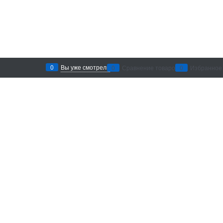
0
Вы уже смотрели
0
Сравнение товаров
0
Избранное
Рекомендации по уходу
: беречь от
воздействия абразивных материалов и
агрессивных химических средств. Хранить в
сухом месте.
Добавить в сравнение
Доставка в
Санкт-Петербург
Категории
Информация