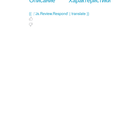
{{ ::'Js.Review.Respond' | translate }}