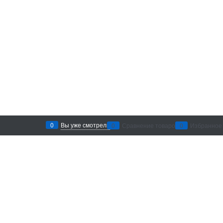
0
Вы уже смотрели
0
Сравнение товаров
0
Избранное
Рекомендации по уходу
: беречь от
воздействия абразивных материалов и
агрессивных химических средств. Хранить в
сухом месте.
Добавить в сравнение