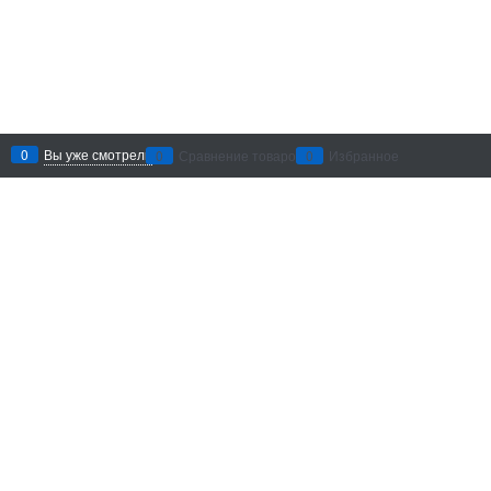
0
Вы уже смотрели
0
Сравнение товаров
0
Избранное
Рекомендации по уходу
: беречь
от воздействия абразивных
материалов и агрессивных
химических средств. Хранить в
сухом месте.
Добавить в сравнение
Доставка в
Санкт-Петербург
Категории
Информация
Личный