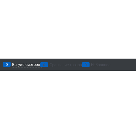
0
Вы уже смотрели
0
Сравнение товаров
0
Избранное
Рекомендации по уходу
: беречь
от воздействия абразивных
материалов и агрессивных
химических средств. Хранить в
сухом месте.
Добавить в сравнение