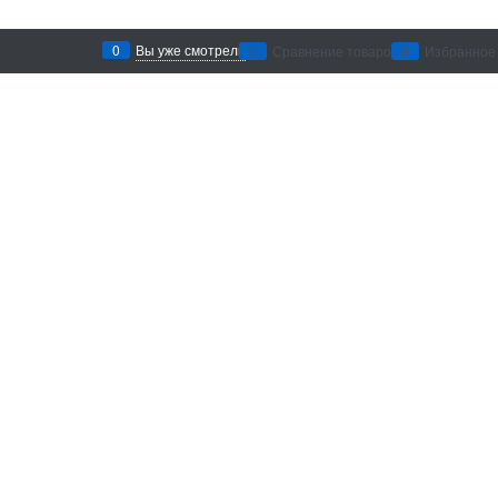
0
Вы уже смотрели
0
Сравнение товаров
0
Избранное
Рекомендации по уходу
: беречь от
воздействия абразивных материалов и
агрессивных химических средств. Хранить в
сухом месте.
Добавить в сравнение
Доставка в
Санкт-Петербург
Категории
Информация
Швензы Milano Lux
О магазине
Швензы
Доставка и 
Основы для клипс
Контакты
Серьги фабричные
Броши фабричные