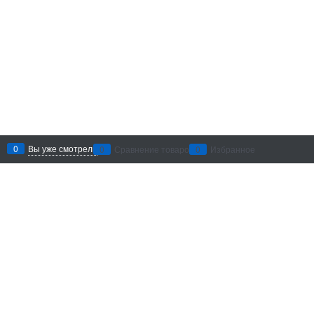
0
Вы уже смотрели
0
Сравнение товаров
0
Избранное
Рекомендации по уходу
: беречь
от воздействия абразивных
материалов и агрессивных
химических средств. Хранить в
сухом месте.
Добавить в сравнение