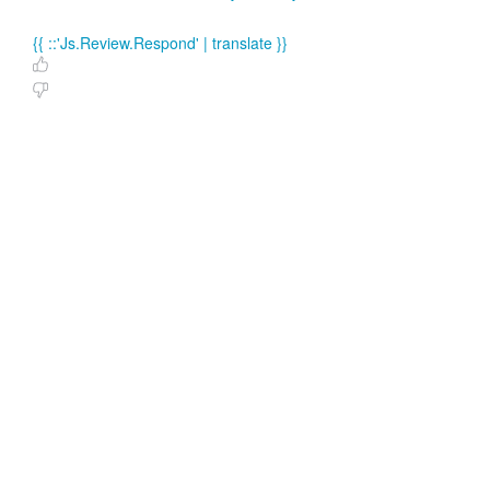
{{ ::'Js.Review.Respond' | translate }}