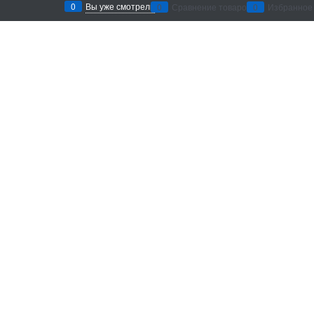
0
Вы уже смотрели
0
Сравнение товаров
0
Избранное
Рекомендации по уходу
: беречь от
воздействия абразивных материалов и
агрессивных химических средств. Хранить в
сухом месте.
Добавить в сравнение
Доставка в
Санкт-Петербург
Категории
Информация