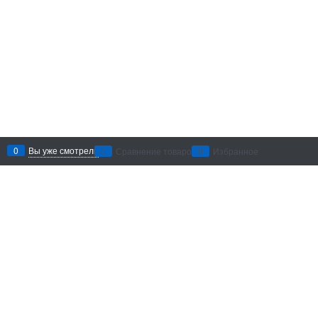
0
Вы уже смотрели
0
Сравнение товаров
0
Избранное
Рекомендации по уходу
: беречь
от воздействия абразивных
материалов и агрессивных
химических средств. Хранить в
сухом месте.
Добавить в сравнение