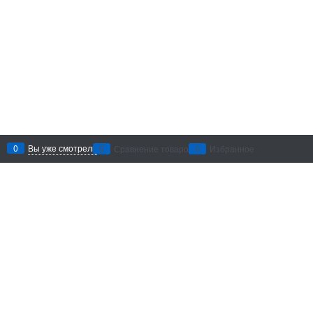
0
Вы уже смотрели
0
Сравнение товаров
0
Избранное
Рекомендации по уходу
: беречь
от воздействия абразивных
материалов и агрессивных
химических средств. Хранить в
сухом месте.
Добавить в сравнение