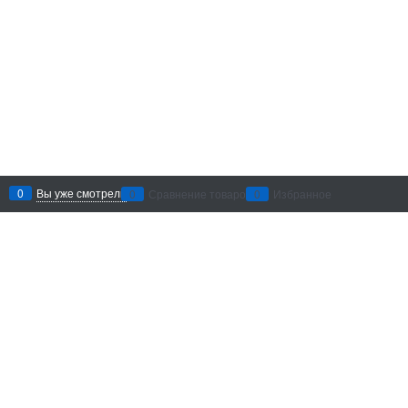
0
Вы уже смотрели
0
Сравнение товаров
0
Избранное
Рекомендации по уходу
: беречь
от воздействия абразивных
материалов и агрессивных
химических средств. Хранить в
сухом месте.
Добавить в сравнение