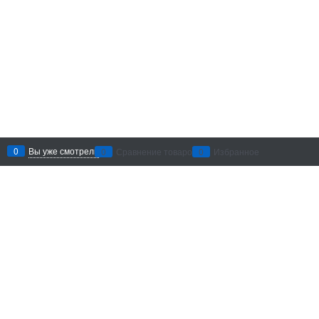
0
Вы уже смотрели
0
Сравнение товаров
0
Избранное
Рекомендации по уходу
: беречь
от воздействия абразивных
материалов и агрессивных
химических средств. Хранить в
сухом месте.
Добавить в сравнение