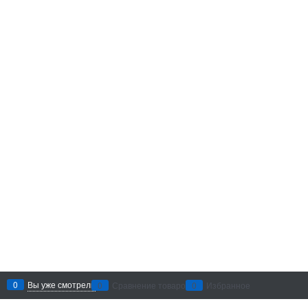
0
Вы уже смотрели
0
Сравнение товаров
0
Избранное
Рекомендации по уходу
: беречь