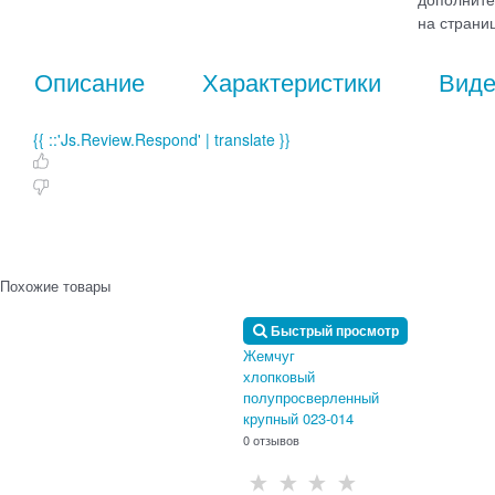
дополните
на страниц
Описание
Характеристики
Вид
{{ ::'Js.Review.Respond' | translate }}
Похожие товары
Быстрый просмотр
Жемчуг
хлопковый
полупросверленный
крупный 023-014
0 отзывов