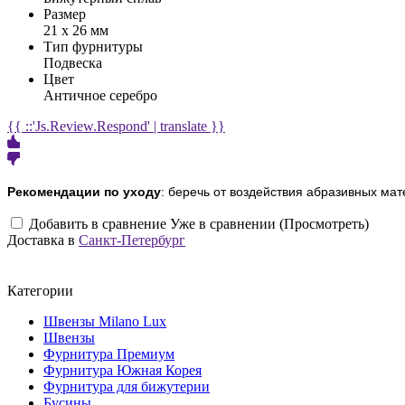
Размер
21 х 26 мм
Тип фурнитуры
Подвеска
Цвет
Античное серебро
{{ ::'Js.Review.Respond' | translate }}
Рекомендации по уходу
: беречь от воздействия абразивных мат
Добавить в сравнение
Уже в сравнении (Просмотреть)
Доставка в
Санкт-Петербург
Категории
Швензы Milano Lux
Швензы
Фурнитура Премиум
Фурнитура Южная Корея
Фурнитура для бижутерии
Бусины