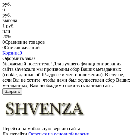
руб.
6
руб.
выгода
1 руб.
или
20%
0
Сравнение товаров
0
Список желаний
Корзина
0
Оформить заказ
Уважаемый посетитель! Для лучшего функционирования
сайта shvenza.ru мы производим сбор Ваших метаданных
(cookie, данные об IP-адресе и местоположении). В случае,
если Вы не хотите, чтобы нами был осуществлён сбор Ваших
метаданных, Вам необходимо покинуть данный сайт.
Закрыть
Перейти на мобильную версию сайта
Да, перейти
Остаться на основной версии