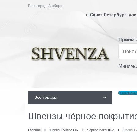
Ваш город:
Ашберн
г. Санкт-Петербург, у
Приём 
Минимал
О нас
Бону
Все товары
Швензы чёрное покрытие
Главная
Швензы Milano Lux
Чёрное покрытие
Швензы ч