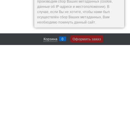
производим сбор Ваших метаданных (cookie,
данные об IP-адресе и местоположении). В
случае, если Вы не хотите, чтобы нами был
осуществлён сбор Ваших метаданных, Вам
необходимо покинуть данный сайт.
Корзина
0
Оформить заказ
Согласие на обработку своих персональных
данных.