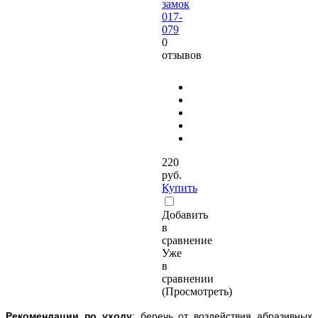
замок
017-
079
0
отзывов
220
руб.
Купить
Добавить
в
сравнение
Уже
в
сравнении
(Просмотреть)
Рекомендации по уходу
: беречь от воздействия абразивных