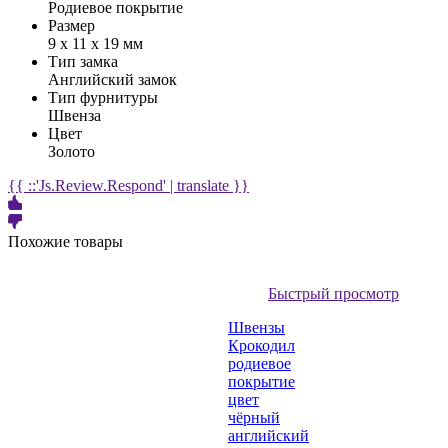
Родиевое покрытие
Размер
9 х 11 х 19 мм
Тип замка
Английский замок
Тип фурнитуры
Швенза
Цвет
Золото
{{ ::'Js.Review.Respond' | translate }}
Похожие товары
Быстрый просмотр
Швензы
Крокодил
родиевое
покрытие
цвет
чёрный
английский