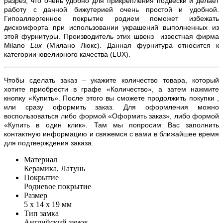
разрез, что очень удобно для прикрепления подвески и делает
работу с данной бижутерией очень простой и удобной.
Гипоаллергенное покрытие родием поможет избежать
дискомфорта при использовании украшений выполненных из
этой фурнитуры. Производитель этих швенз известная фирма
Milano
Lux
(Милано Люкс). Данная фурнитура относится к
категории ювелирного качества (
LUX)
.
Чтобы сделать заказ – укажите количество товара, который
хотите приобрести в графе «Количество», а затем нажмите
кнопку «Купить». После этого вы сможете продолжить покупки ,
или сразу оформить заказ. Для оформления можно
воспользоваться либо формой «Оформить заказ», либо формой
«Купить в один клик». Там мы попросим Вас заполнить
контактную информацию и свяжемся с вами в ближайшее время
для подтверждения заказа.
Материал
Керамика, Латунь
Покрытие
Родиевое покрытие
Размер
5 х 14 х 19 мм
Тип замка
Английский замок