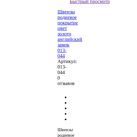
Быстрый просмотр
Швензы
родиевое
покрытие
цвет
золото
английский
замок
013-
044
Артикул:
013-
044
0
отзывов
Швензы
родиевое