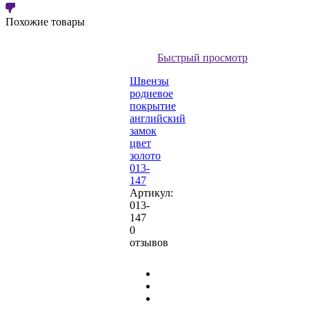
Похожие товары
Быстрый просмотр
Швензы
родиевое
покрытие
английский
замок
цвет
золото
013-
147
Артикул:
013-
147
0
отзывов