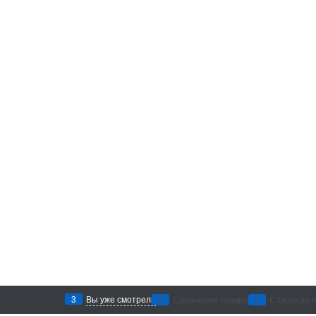
3
Вы уже смотрели
0
Сравнение товаров
0
Список же