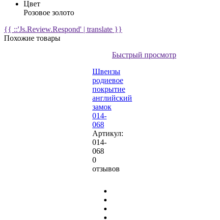
Цвет
Розовое золото
{{ ::'Js.Review.Respond' | translate }}
Похожие товары
Быстрый просмотр
Швензы
родиевое
покрытие
английский
замок
014-
068
Артикул:
014-
068
0
отзывов