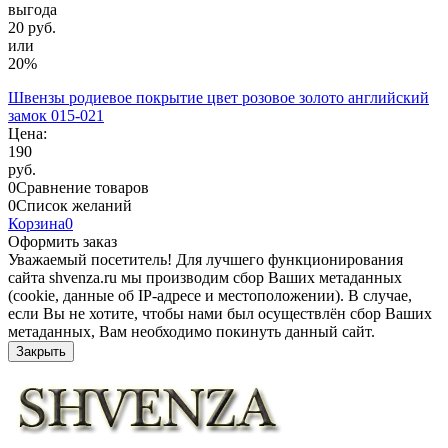
выгода
20 руб.
или
20%
Швензы родиевое покрытие цвет розовое золото английский
замок 015-021
Цена:
190
руб.
0
Сравнение товаров
0
Список желаний
Корзина
0
Оформить заказ
Уважаемый посетитель! Для лучшего функционирования
сайта shvenza.ru мы производим сбор Ваших метаданных
(cookie, данные об IP-адресе и местоположении). В случае,
если Вы не хотите, чтобы нами был осуществлён сбор Ваших
метаданных, Вам необходимо покинуть данный сайт.
Закрыть