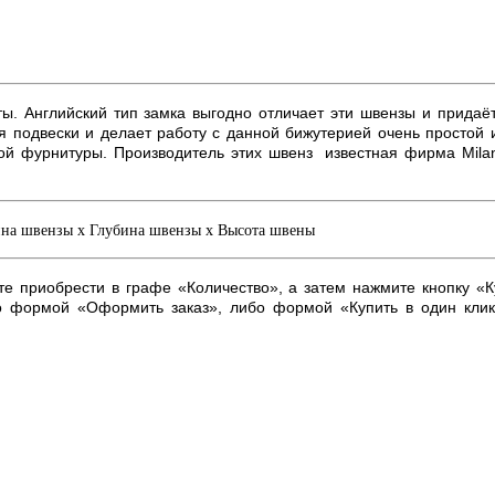
ты. Английский тип замка выгодно отличает эти швензы и придаё
ия подвески и делает работу с данной бижутерией очень простой
ой фурнитуры. Производитель этих швенз известная фирма
Mila
рина швензы х Глубина швензы х Высота швены
ите приобрести в графе «Количество», а затем нажмите кнопку «К
о формой «Оформить заказ», либо формой «Купить в один кли